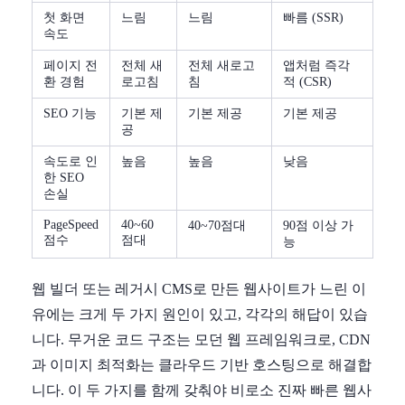
첫 화면
느림
느림
빠름 (SSR)
속도
페이지 전
전체 새
전체 새로고
앱처럼 즉각
환 경험
로고침
침
적 (CSR)
SEO 기능
기본 제
기본 제공
기본 제공
공
속도로 인
높음
높음
낮음
한 SEO
손실
PageSpeed
40~60
40~70점대
90점 이상 가
점수
점대
능
웹 빌더 또는 레거시 CMS로 만든 웹사이트가 느린 이
유에는 크게 두 가지 원인이 있고, 각각의 해답이 있습
니다. 무거운 코드 구조는 모던 웹 프레임워크로, CDN
과 이미지 최적화는 클라우드 기반 호스팅으로 해결합
니다. 이 두 가지를 함께 갖춰야 비로소 진짜 빠른 웹사