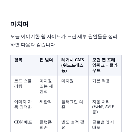
마치며
오늘 이야기한 웹 사이트가 느린 세부 원인들을 정리
하면 다음과 같습니다.
항목
웹 빌더
레거시 CMS
모던 웹 프레
(워드프레스
임워크 + 클라
등)
우드
코드 스플
미지원
미지원
기본 적용
리팅
또는 제
한적
이미지 자
제한적
플러그인 의
자동 처리
(WebP, AVIF
동 최적화
존
등)
CDN 배포
플랫폼
별도 설정 필
글로벌 엣지
의존
요
배포